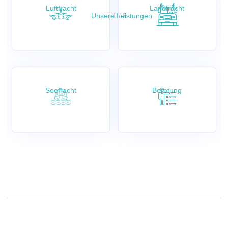
Luftfracht
Landfracht
Unsere Leistungen
1 / 3
Seefracht
Beratung